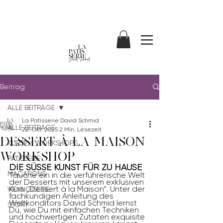
Beitrag
ALLE BEITRÄGE
La Patisserie David Schmid
ALLE BEITRÄGE
22. Okt. 2025
2 Min. Lesezeit
DESSERT À LA MAISON
KURSE / WORKSHOPS
WORKSHOP
PATISSERIE
DIE SÜSSE KUNST FÜR ZU HAUSE
MACARONS
Tauche ein in die verführerische Welt 
der Desserts mit unserem exklusiven 
Kurs „Dessert à la Maison“. Unter der 
VIENNOISERIE
fachkundigen Anleitung des 
Weltkonditors David Schmid lernst 
STORY
Du, wie Du mit einfachen Techniken 
und hochwertigen Zutaten exquisite 