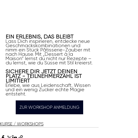
EIN ERLEBNIS, DAS BLEIBT
Lass Dich inspirieren, entdecke neue 
Geschmackskombinationen und 
nimm ein Stück Pâtisserie-Zauber mit 
nach Hause. Mit „Dessert à la 
Maison“ lernst du nicht nur Rezepte – 
du lernst, wie du Süsse mit Stil kreierst.
SICHERE DIR JETZT DEINEN 
PLATZ - TEILNEHMERZAHL IST 
LIMITIERT
Erlebe, wie aus Leidenschaft, Wissen 
und ein wenig Zucker echte Magie 
entsteht.
ZUR WORKSHOP ANMELDUNG
KURSE / WORKSHOPS