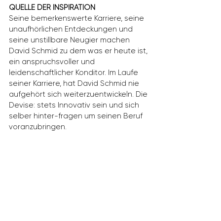
QUELLE DER INSPIRATION
Seine bemerkenswerte Karriere, seine
unaufhörlichen Entdeckungen und
seine unstillbare Neugier machen
David Schmid zu dem was er heute ist,
ein anspruchsvoller und
leidenschaftlicher Konditor. Im Laufe
seiner Karriere, hat David Schmid nie
aufgehört sich weiterzuentwickeln. Die
Devise: stets Innovativ sein und sich
selber hinter-fragen um seinen Beruf
voranzubringen.
ADRESSE /
ÖFFNUNGSZEITEN
LA PATISSERIE DAVID SCHMID
Weihermattstrasse 78
5000 Aarau