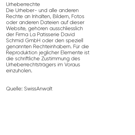
Urheberrechte
Die Urheber- und alle anderen
Rechte an Inhalten, Bildern, Fotos
oder anderen Dateien auf dieser
Website, gehören ausschliesslich
der Firma La Patisserie David
Schmid GmbH oder den speziell
genannten Rechteinhabern. Für die
Reproduktion jeglicher Elemente ist
die schriftliche Zustimmung des
Urheberrechtsträgers im Voraus
einzuholen.
Quelle:
SwissAnwalt
ADRESSE /
ÖFFNUNGSZEITEN
LA PATISSERIE DAVID SCHMID
Weihermattstrasse 78