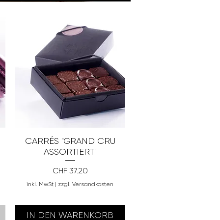
CARRÉS "GRAND CRU
ASSORTIERT"
Preis
CHF 37.20
inkl. MwSt
|
zzgl. Versandkosten
IN DEN WARENKORB