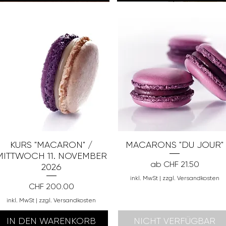
KURS "MACARON" /
MACARONS "DU JOUR"
MITTWOCH 11. NOVEMBER
Sale-Preis
ab
CHF 21.50
2026
inkl. MwSt
|
zzgl. Versandkosten
Preis
CHF 200.00
inkl. MwSt
|
zzgl. Versandkosten
IN DEN WARENKORB
NICHT VERFÜGBAR