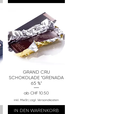
GRAND CRU
SCHOKOLADE "GRENADA
65 %"
Sale-Preis
ab
CHF 10.50
inkl. MwSt
|
zzgl. Versandkosten
IN DEN WARENKORB