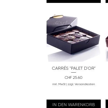
CARRÉS "PALET D`OR"
Preis
CHF 25.60
inkl. MwSt
|
zzgl. Versandkosten
IN DEN WARENKORB