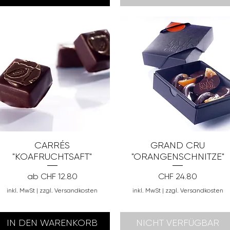
CARRÉS
GRAND CRU
"KOAFRUCHTSAFT"
"ORANGENSCHNITZE"
Sale-Preis
Preis
ab
CHF 12.80
CHF 24.80
inkl. MwSt
|
zzgl. Versandkosten
inkl. MwSt
|
zzgl. Versandkosten
IN DEN WARENKORB
NICHT VERFÜGBAR