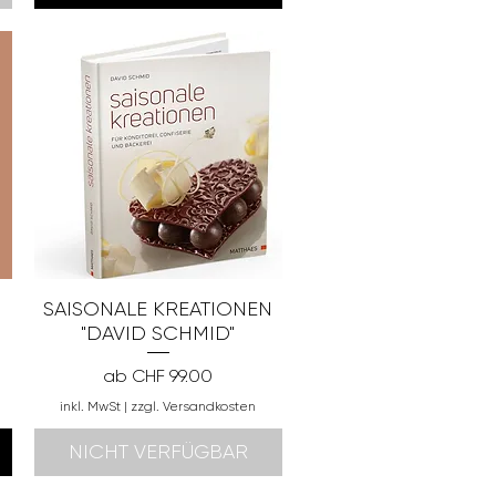
SAISONALE KREATIONEN
"DAVID SCHMID"
Sale-Preis
ab
CHF 99.00
inkl. MwSt
|
zzgl. Versandkosten
NICHT VERFÜGBAR