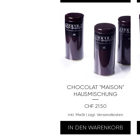
CHOCOLAT "MAISON"
HAUSMISCHUNG
Preis
CHF 21.50
inkl. MwSt
|
zzgl. Versandkosten
IN DEN WARENKORB