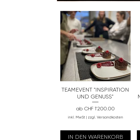
TEAMEVENT "INSPIRATION
UND GENUSS"
Sale-Preis
ab
CHF 1'200.00
inkl. MwSt
|
zzgl. Versandkosten
IN DEN WARENKORB