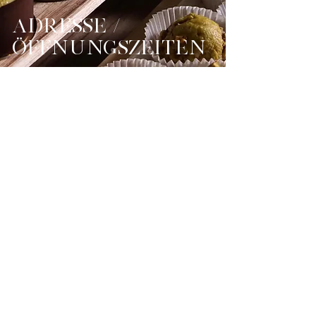
ADRESSE /
ÖFFNUNGSZEITEN
LA PATISSERIE DAVID SCHMID
Weihermattstrasse 78
5000 Aarau
info@lapatisseriedavidschmid.ch
T
+41 76 785 99 00
ÖFFNUNGSZEITEN MANUFAKTUR
Vorübergehend geschlossen.
Bestellungen können weiterhin
bequem über unseren Online-Shop
getätigt werden.
PARKPLATZ
Bitte die öffentlichen Parkplätze an
der Weihermattstrasse (blaue Zone)
benutzen oder das Parking bsa