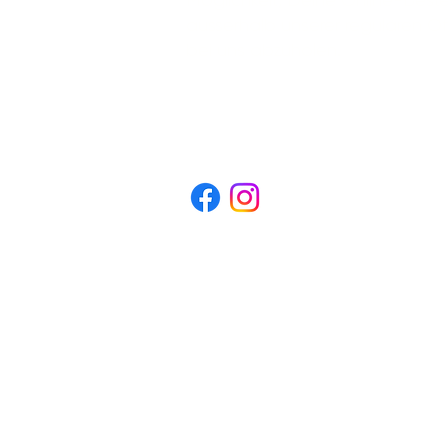
Möglichkeit, Deine Online-Best
ausserhalb unserer regulären Ö
bei uns abzuholen.
SOCIAL MEDIA
Folge uns auf unseren Socia
Kanälen.