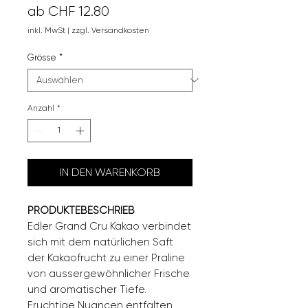
Sale-
ab
CHF 12.80
Preis
inkl. MwSt
|
zzgl. Versandkosten
Grösse
*
Anzahl
*
IN DEN WARENKORB
PRODUKTEBESCHRIEB
Edler Grand Cru Kakao verbindet
sich mit dem natürlichen Saft
der Kakaofrucht zu einer Praline
von aussergewöhnlicher Frische
und aromatischer Tiefe.
Fruchtige Nuancen entfalten