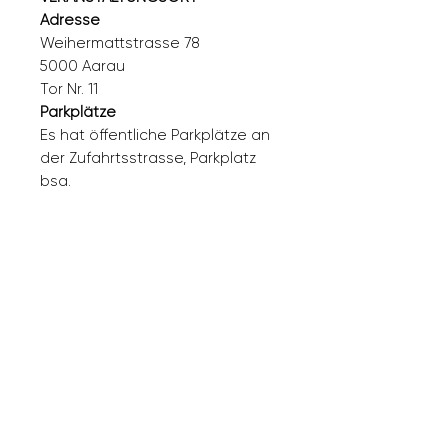
Adresse
Weihermattstrasse 78
5000 Aarau
Tor Nr. 11
Parkplätze
Es hat öffentliche Parkplätze an
der Zufahrtsstrasse, Parkplatz
bsa.
BUCHUNGSHINWEIS
Wenn Sie Ihre Reservierung mehr
als 48 Stunden vor dem
geplanten Beginn stornieren
möchten, haben Sie zwei
Möglichkeiten:
Sie können eine Gutschrift in
Höhe der Gebühr erhalten oder
eine Verschiebung des
Events auf ein anderes Datum