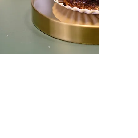
ADRESSE /
ÖFFNUNGSZEITEN
LA PATISSERIE DAVID SCHMID
Weihermattstrasse 78
5000 Aarau
info@lapatisseriedavidschmid.ch
T
+41 76 785 99 00
ÖFFNUNGSZEITEN MANUFAKTUR
Vorübergehend geschlossen.