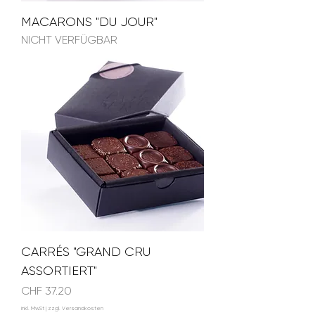
MACARONS "DU JOUR"
NICHT VERFÜGBAR
CARRÉS "GRAND CRU
ASSORTIERT"
Preis
CHF 37.20
inkl. MwSt
|
zzgl. Versandkosten