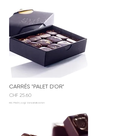
CARRÉS "PALET D`OR"
Preis
CHF 25.60
inkl. MwSt
|
zzgl. Versandkosten