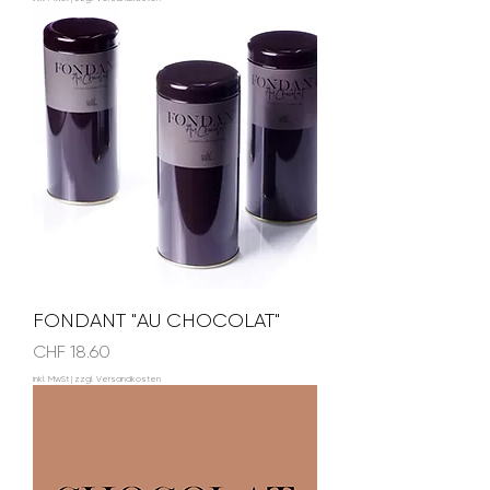
FONDANT "AU CHOCOLAT"
Preis
CHF 18.60
inkl. MwSt
|
zzgl. Versandkosten