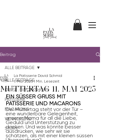
Beitrag
ALLE BEITRÄGE
La Patisserie David Schmid
ALLE BEITRÄGE
1. Mai 2025
1 Min. Lesezeit
MUTTERTAG 11. MAI 2025
KURSE / WORKSHOPS
EIN SÜSSER GRUSS MIT 
PATISSERIE
PATISSERIE UND MACARONS
Der Muttertag steht vor der Tür – 
MACARONS
eine wunderbare Gelegenheit, 
unserer Mama für all die Liebe, 
VIENNOISERIE
Geduld und Unterstützung zu 
danken. Und was könnte besser 
STORY
ausdrücken, wie sehr wir sie 
schätzen, als mit einer kleinen süssen 
Überraschung? 