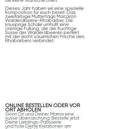
sie keine Wünsche offen. 
Dieses Jahr haben wir eine spezielle 
Komposition für euch bereit. Das 
zweifarbige Muttertags Macaron 
Walderdbeere-Rhabarber. Die 
knusprige Schale umhüllt eine 
cremige Füllung, die die fruchtige 
Süsse der Walderdbeeren perfekt 
mit der leicht säuerlichen Frische des 
Rhabarbers verbindet.
ONLINE BESTELLEN ODER VOR 
ORT ABHOLEN
Gönn Dir und Deiner Mama eine 
süsse Überraschung: Bestelle jetzt 
Deine Lieblings-Patisserie 
und hole Deine Kreationen am 