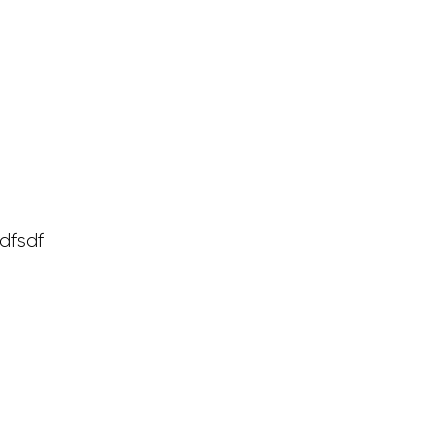
&
TURE
sse 33
dfsdf
8h00