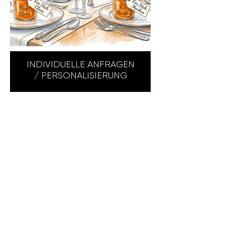
INDIVIDUELLE ANFRAGEN
/ PERSONALISIERUNG
ADRESSE /
ÖFFNUNGSZEITEN
LA PATISSERIE DAVID SCHMID
Weihermattstrasse 78
5000 Aarau
info@lapatisseriedavidschmid.ch
T
+41 76 785 99 00