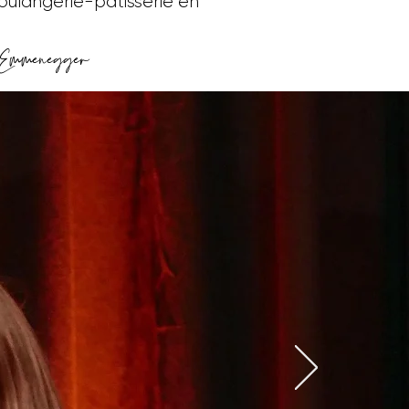
oulangerie-pâtisserie en
e Emmenegger