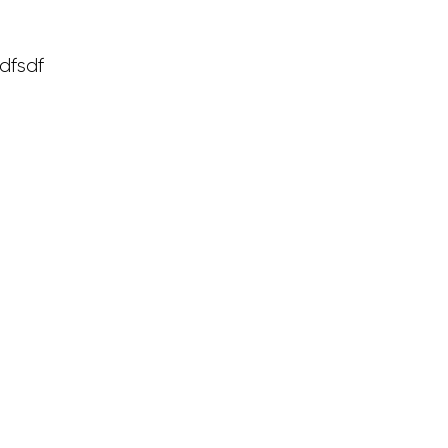
sse 33
dfsdf
8h00