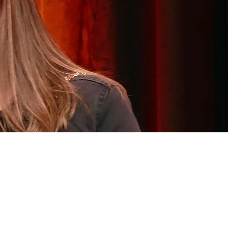
&
TURE