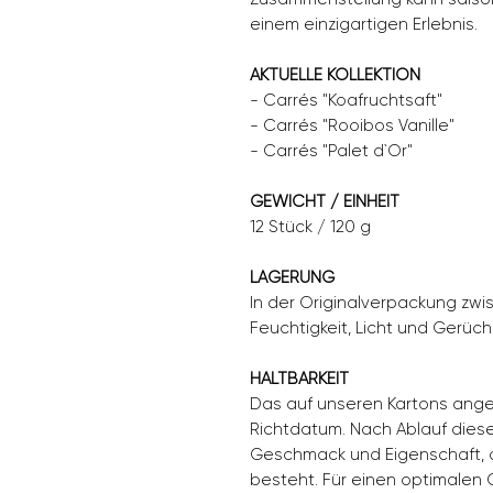
einem einzigartigen Erlebnis.
AKTUELLE KOLLEKTION
- Carrés "Koafruchtsaft"
- Carrés "Rooibos Vanille"
- Carrés "Palet d`Or"
GEWICHT / EINHEIT
12 Stück / 120 g
LAGERUNG
In der Originalverpackung zwis
Feuchtigkeit, Licht und Gerüc
HALTBARKEIT
Das auf unseren Kartons ange
Richtdatum. Nach Ablauf diese
Geschmack und Eigenschaft, o
besteht. Für einen optimalen G