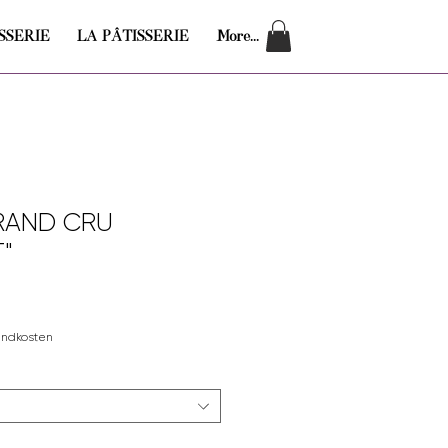
SSERIE
LA PÂTISSERIE
More...
RAND CRU
"
andkosten