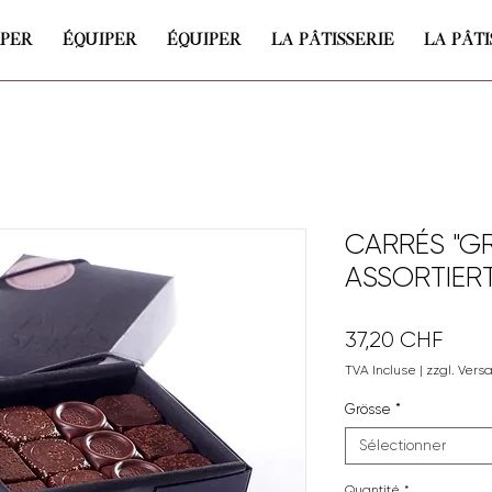
IPER
ÉQUIPER
ÉQUIPER
LA PÂTISSERIE
LA PÂTI
CARRÉS "G
ASSORTIERT
Prix
37,20 CHF
TVA Incluse
|
zzgl. Vers
Grösse
*
Sélectionner
Quantité
*