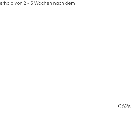
nerhalb von 2 - 3 Wochen nach dem
ADRESSE 
HEURES
D'OUVER
mid.ch
Vordere Hauptga
4800 Zofingen
062 751 01 01
062s
vendredi
8h30 à 1
samedi 8h30 à 16h